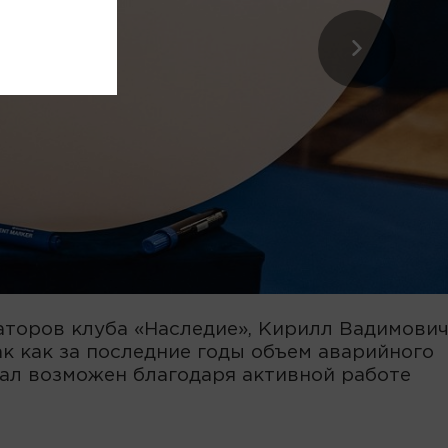
аторов клуба «Наследие», Кирилл Вадимови
к как за последние годы объем аварийного
стал возможен благодаря активной работе