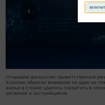
ВКЛЮЧИТ
Открывая дискуссию приветственной речь
Холопик обратил внимание на один из гл
жилья в стране удалось сократить в неск
регионов и застройщиков.