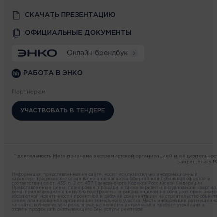
СКАЧАТЬ ПРЕЗЕНТАЦИЮ
ОФИЦИАЛЬНЫЕ ДОКУМЕНТЫ
Онлайн-брендбук
РАБОТА В ЭНКО
Партнерам
УЧАСТВОВАТЬ В ТЕНДЕРЕ
* деятельность Meta признана экстремистской организацией и её деятельнос
запрещена в Р
Информация, представленная на сайте, носит исключительно информационный
характер, предложение ограничено и не является офертой или публичной офертой в
соответствии со ст. 435, п. 2 ст. 437 Гражданского Кодекса Российской Федерации.
Представленные цены, планировки, площади, а также варианты визуализации квартир,
дома, прилегающего к нему благоустройства и района в целом не обладают признакам
абсолютной идентичности проектной и рабочей документации на строительство объекта
схеме планировочной организации земельного участка. Часть информации размещенн
на сайте, возможно, устарела, и уже не является актуальной и требует уточнения в
отделе продаж или оказывающего Вам услуги риелтора.