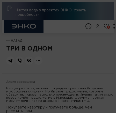
Чистая вода в проектах ЭНКО. Узнать
подробности
0
НАЗАД
ТРИ В ОДНОМ
Акция завершена
Иногда рынок недвижимости радует приятными бонусами
и хорошими скидками. Но бывают предложения, которые
объединяют сразу несколько преимуществ. Именно таким стало
новое
комбо-предложение
в Мириадах. Формула простая
и звучит почти как из школьной математики: 1 = 3.
Покупаете квартиру и получаете больше, чем
рассчитывали