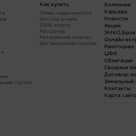
Как купить
Компания
Карьера
та
Обмен недвижимости
Новости
ров
Ипотека онлайн
100% оплата
Акции
Рассрочка
ЭНКО.Брок
Материнский капитал
Онлайн-вст
Дистанционная покупка
Риелторам
ти
ЦФА
Облигации
Сводные в
Договор-о
мма
Земельный 
дению сделок
Контакты
Карта сайт