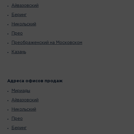
Айвазовский
Беринг
Никольский
Прео
Преображенский на Московском
Казань
Адреса офисов продаж
Мириады
Айвазовский
Никольский
Прео
Беринг