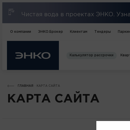
Чистая вода в проектах ЭНКО. Уз
О компании
ЭНКО.Брокер
Клиентам
Тендеры
Паркин
Калькулятор рассрочки
Квар
ГЛАВНАЯ
КАРТА САЙТА
КАРТА САЙТА