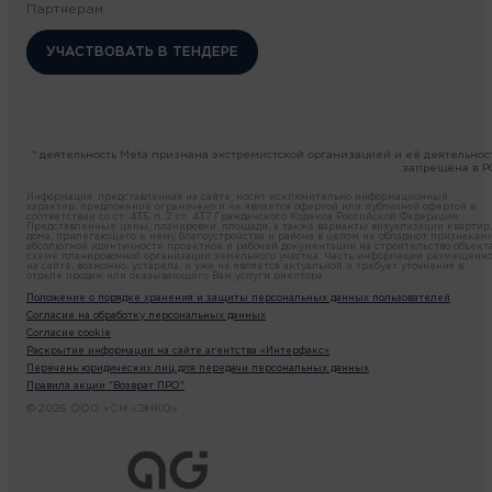
Партнерам
УЧАСТВОВАТЬ В ТЕНДЕРЕ
* деятельность Meta признана экстремистской организацией и её деятельнос
запрещена в Р
Информация, представленная на сайте, носит исключительно информационный
характер, предложение ограничено и не является офертой или публичной офертой в
соответствии со ст. 435, п. 2 ст. 437 Гражданского Кодекса Российской Федерации.
Представленные цены, планировки, площади, а также варианты визуализации квартир,
дома, прилегающего к нему благоустройства и района в целом не обладают признакам
абсолютной идентичности проектной и рабочей документации на строительство объекта
схеме планировочной организации земельного участка. Часть информации размещенн
на сайте, возможно, устарела, и уже не является актуальной и требует уточнения в
отделе продаж или оказывающего Вам услуги риелтора.
Положение о порядке хранения и защиты персональных данных пользователей
Согласие на обработку персональных данных
Согласие cookie
Раскрытие информации на сайте агентства «Интерфакс»
Перечень юридических лиц для передачи персональных данных
Правила акции "Возврат ПРО"
© 2026 ООО «СН «ЭНКО»