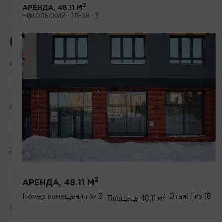
ФИЛЬТР
НАЗАД
СБРОСИТЬ
2
АРЕНДА, 48.11 М
НИКОЛЬСКИЙ · ГП-58 · 3
Все
Продажа
Аренда
РАСПОЛОЖЕНИЕ
ПРОЕКТ
2
ПЛОЩАДЬ, М
от
до
2
АРЕНДА, 48.11 М
2
Номер помещения
№ 3
Этаж
1 из 18
Площадь
48.11 м
СТОИМОСТЬ, МЛН ₽