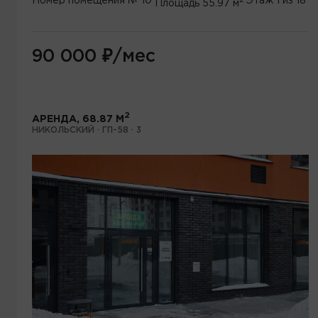
Номер помещения
№ 10
Этаж
1 из 18
Площадь
55.97 м
90 000
₽
/мес
2
АРЕНДА, 68.87 М
НИКОЛЬСКИЙ · ГП-58 · 3