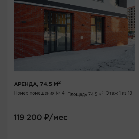
2
АРЕНДА, 74.5 М
2
Номер помещения
№ 4
Этаж
1 из 18
Площадь
74.5 м
119 200
₽
/мес