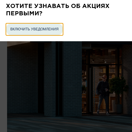
ХОТИТЕ УЗНАВАТЬ ОБ АКЦИЯХ
ПЕРВЫМИ?
В рассрочку 0%
ВКЛЮЧИТЬ УВЕДОМЛЕНИЯ
В лизинг
В аренду
ПОДОБРАТЬ ПОМЕЩЕНИЕ