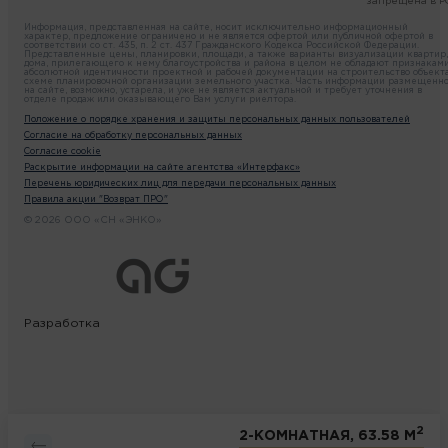
запрещена в Р
Информация, представленная на сайте, носит исключительно информационный
характер, предложение ограничено и не является офертой или публичной офертой в
соответствии со ст. 435, п. 2 ст. 437 Гражданского Кодекса Российской Федерации.
Представленные цены, планировки, площади, а также варианты визуализации квартир,
дома, прилегающего к нему благоустройства и района в целом не обладают признакам
абсолютной идентичности проектной и рабочей документации на строительство объекта
схеме планировочной организации земельного участка. Часть информации размещенн
на сайте, возможно, устарела, и уже не является актуальной и требует уточнения в
отделе продаж или оказывающего Вам услуги риелтора.
Положение о порядке хранения и защиты персональных данных пользователей
Согласие на обработку персональных данных
Согласие cookie
Раскрытие информации на сайте агентства «Интерфакс»
Перечень юридических лиц для передачи персональных данных
Правила акции "Возврат ПРО"
© 2026 ООО «СН «ЭНКО»
Разработка
2
2-КОМНАТНАЯ, 63.58 М