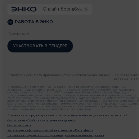
Онлайн-брендбук
РАБОТА В ЭНКО
Партнерам
УЧАСТВОВАТЬ В ТЕНДЕРЕ
* деятельность Meta признана экстремистской организацией и её деятельнос
запрещена в Р
Информация, представленная на сайте, носит исключительно информационный
характер, предложение ограничено и не является офертой или публичной офертой в
соответствии со ст. 435, п. 2 ст. 437 Гражданского Кодекса Российской Федерации.
Представленные цены, планировки, площади, а также варианты визуализации квартир,
дома, прилегающего к нему благоустройства и района в целом не обладают признакам
абсолютной идентичности проектной и рабочей документации на строительство объекта
схеме планировочной организации земельного участка. Часть информации размещенн
на сайте, возможно, устарела, и уже не является актуальной и требует уточнения в
отделе продаж или оказывающего Вам услуги риелтора.
Положение о порядке хранения и защиты персональных данных пользователей
Согласие на обработку персональных данных
Согласие cookie
Раскрытие информации на сайте агентства «Интерфакс»
Перечень юридических лиц для передачи персональных данных