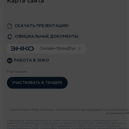
Карта сайта
СКАЧАТЬ ПРЕЗЕНТАЦИЮ
ОФИЦИАЛЬНЫЕ ДОКУМЕНТЫ
Онлайн-брендбук
РАБОТА В ЭНКО
Партнерам
УЧАСТВОВАТЬ В ТЕНДЕРЕ
* деятельность Meta признана экстремистской организацией и её деятельнос
запрещена в Р
Информация, представленная на сайте, носит исключительно информационный
характер, предложение ограничено и не является офертой или публичной офертой в
соответствии со ст. 435, п. 2 ст. 437 Гражданского Кодекса Российской Федерации.
Представленные цены, планировки, площади, а также варианты визуализации квартир,