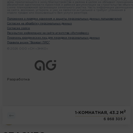
дома, прилегающего к нему благоустройства и района в целом не обладают признакам
абсолютной идентичности проектной и рабочей документации на строительство объекта
схеме планировочной организации земельного участка. Часть информации размещенн
на сайте, возможно, устарела, и уже не является актуальной и требует уточнения в
отделе продаж или оказывающего Вам услуги риелтора.
Положение о порядке хранения и защиты персональных данных пользователей
Согласие на обработку персональных данных
Согласие cookie
Раскрытие информации на сайте агентства «Интерфакс»
Перечень юридических лиц для передачи персональных данных
Правила акции "Возврат ПРО"
© 2026 ООО «СН «ЭНКО»
Разработка
2
1-КОМНАТНАЯ, 43.2 М
6 868 305 ₽