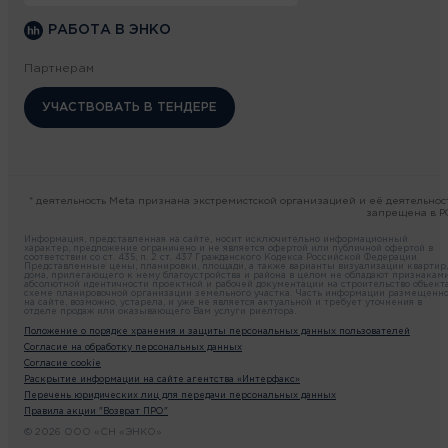
РАБОТА В ЭНКО
Партнерам
УЧАСТВОВАТЬ В ТЕНДЕРЕ
* деятельность Meta признана экстремистской организацией и её деятельнос
запрещена в Р
Информация, представленная на сайте, носит исключительно информационный
характер, предложение ограничено и не является офертой или публичной офертой в
соответствии со ст. 435, п. 2 ст. 437 Гражданского Кодекса Российской Федерации.
Представленные цены, планировки, площади, а также варианты визуализации квартир,
дома, прилегающего к нему благоустройства и района в целом не обладают признакам
абсолютной идентичности проектной и рабочей документации на строительство объекта
схеме планировочной организации земельного участка. Часть информации размещенн
на сайте, возможно, устарела, и уже не является актуальной и требует уточнения в
отделе продаж или оказывающего Вам услуги риелтора.
Положение о порядке хранения и защиты персональных данных пользователей
Согласие на обработку персональных данных
Согласие cookie
Раскрытие информации на сайте агентства «Интерфакс»
Перечень юридических лиц для передачи персональных данных
Правила акции "Возврат ПРО"
© 2026 ООО «СН «ЭНКО»