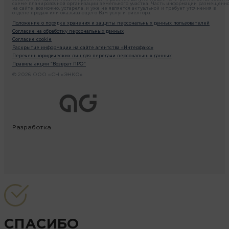
схеме планировочной организации земельного участка. Часть информации размещенн
на сайте, возможно, устарела, и уже не является актуальной и требует уточнения в
отделе продаж или оказывающего Вам услуги риелтора.
Положение о порядке хранения и защиты персональных данных пользователей
Согласие на обработку персональных данных
Согласие cookie
Раскрытие информации на сайте агентства «Интерфакс»
Перечень юридических лиц для передачи персональных данных
Правила акции "Возврат ПРО"
© 2026 ООО «СН «ЭНКО»
Разработка
СПАСИБО