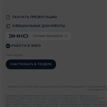
СКАЧАТЬ ПРЕЗЕНТАЦИЮ
ОФИЦИАЛЬНЫЕ ДОКУМЕНТЫ
Онлайн-брендбук
РАБОТА В ЭНКО
Партнерам
УЧАСТВОВАТЬ В ТЕНДЕРЕ
* деятельность Meta признана экстремистской организацией и её деятельнос
запрещена в Р
Информация, представленная на сайте, носит исключительно информационный
характер, предложение ограничено и не является офертой или публичной офертой в
соответствии со ст. 435, п. 2 ст. 437 Гражданского Кодекса Российской Федерации.
Представленные цены, планировки, площади, а также варианты визуализации квартир,
дома, прилегающего к нему благоустройства и района в целом не обладают признакам
абсолютной идентичности проектной и рабочей документации на строительство объекта