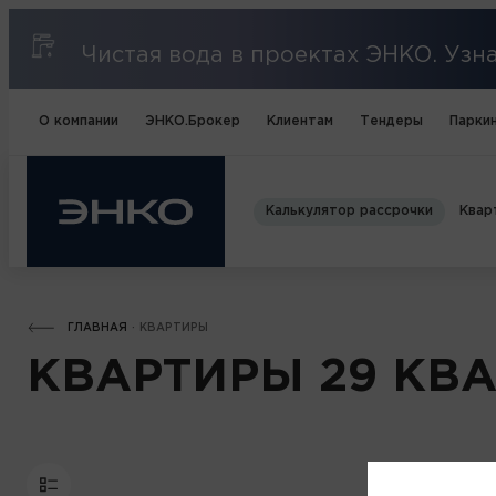
Чистая вода в проектах ЭНКО. Уз
О компании
ЭНКО.Брокер
Клиентам
Тендеры
Паркин
Калькулятор рассрочки
Квар
ГЛАВНАЯ
КВАРТИРЫ
КВАРТИРЫ 29 КВ