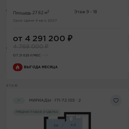
2
ПЛОЩАДЬ, М
2
Этаж
9 - 18
Площадь
27.62 м
Срок сдачи 4 кв-л 2027
от
до
от 4 291 200
₽
4 768 000
₽
СТОИМОСТЬ, МЛН ₽
ОТ 21 025 ₽/МЕС
от
до
ВЫГОДА МЕСЯЦА
ЭТАЖ
от
до
МИРИАДЫ · ГП-72.103 · 2
3
ПРЕДЧИСТОВАЯ ОТДЕЛКА