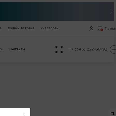
Тюмен
а
Онлайн-встреча
Риелторам
0
+7 (345) 222-60-92
ть
Контакты