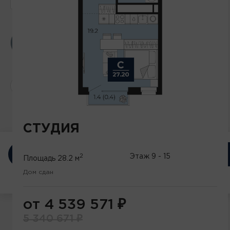
Акция
Open Space
Мастер-Спальня
Теплая лоджия
ЕЩЕ ФИЛЬТРЫ
СТУДИЯ
ПОКАЗАТЬ
11 КВАРТИР
2
Этаж
9 - 15
Площадь
28.2 м
Дом сдан
от 4 539 571
₽
5 340 671
₽