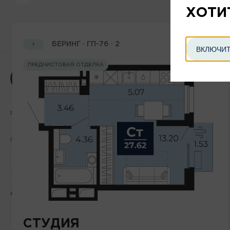
ХОТИ
ФИЛЬТР
НАЗАД
СБРОСИТЬ
БЕРИНГ · ГП-76 · 2
3
ВКЛЮЧИТ
ПРЕДЧИСТОВАЯ ОТДЕЛКА
По типам
Без типов
РАСПОЛОЖЕНИЕ
ПРОЕКТ
КОМНАТНОСТЬ
С
1
2
3
4
СТУДИЯ