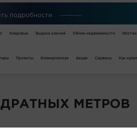
нать подробности
г
Кладовые
Выдача ключей
Обмен недвижимости
Ипотек
тиры
Проекты
Коммерческая
Акции
Сервисы
Как купи
АДРАТНЫХ МЕТРОВ
ФИЛЬТР
11